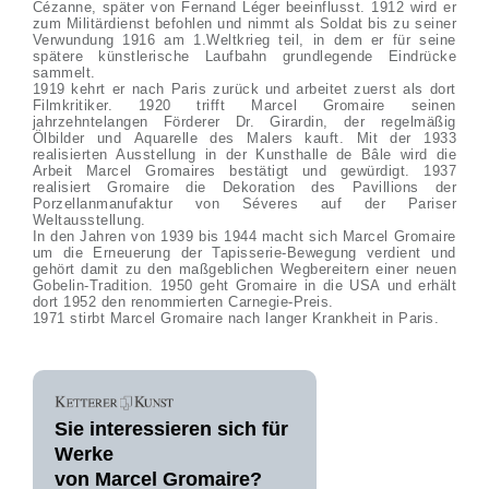
Cézanne, später von Fernand Léger beeinflusst. 1912 wird er
zum Militärdienst befohlen und nimmt als Soldat bis zu seiner
Verwundung 1916 am 1.Weltkrieg teil, in dem er für seine
spätere künstlerische Laufbahn grundlegende Eindrücke
sammelt.
1919 kehrt er nach Paris zurück und arbeitet zuerst als dort
Filmkritiker. 1920 trifft Marcel Gromaire seinen
jahrzehntelangen Förderer Dr. Girardin, der regelmäßig
Ölbilder und Aquarelle des Malers kauft. Mit der 1933
realisierten Ausstellung in der Kunsthalle de Bâle wird die
Arbeit Marcel Gromaires bestätigt und gewürdigt. 1937
realisiert Gromaire die Dekoration des Pavillions der
Porzellanmanufaktur von Séveres auf der Pariser
Weltausstellung.
In den Jahren von 1939 bis 1944 macht sich Marcel Gromaire
um die Erneuerung der Tapisserie-Bewegung verdient und
gehört damit zu den maßgeblichen Wegbereitern einer neuen
Gobelin-Tradition. 1950 geht Gromaire in die USA und erhält
dort 1952 den renommierten Carnegie-Preis.
1971 stirbt Marcel Gromaire nach langer Krankheit in Paris.
Sie interessieren sich für
Werke
von Marcel Gromaire?